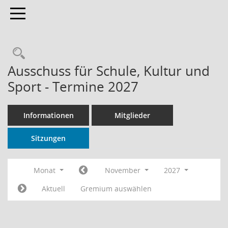
Toggle navigation
Rechercheauswahl
Ausschuss für Schule, Kultur und
Sport - Termine 2027
Informationen
Mitglieder
Sitzungen
Monat
November
2027
Aktuell
Gremium auswählen