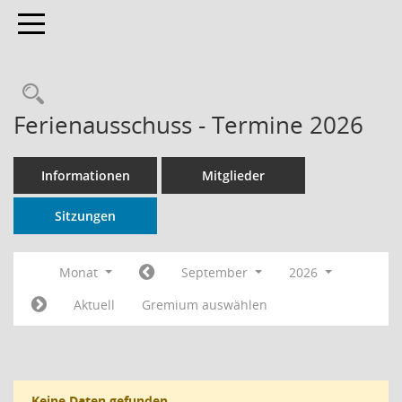
Toggle navigation
Rechercheauswahl
Ferienausschuss - Termine 2026
Informationen
Mitglieder
Sitzungen
Monat
September
2026
Aktuell
Gremium auswählen
Keine Daten gefunden.