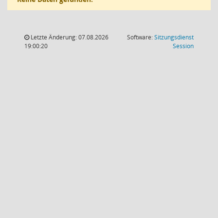
Letzte Änderung: 07.08.2026
Software:
Sitzungsdienst
(Wird in
19:00:20
Session