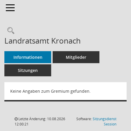
Toggle navigation
Rechercheauswahl
Landratsamt Kronach
Informationen
Mitglieder
Sitzungen
Keine Angaben zum Gremium gefunden.
Letzte Änderung: 10.08.2026
Software:
Sitzungsdienst
(Wird in
12:00:21
Session