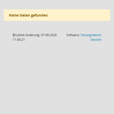
Keine Daten gefunden.
Letzte Änderung: 07.08.2026
Software:
Sitzungsdienst
(Wird in
11:00:21
Session