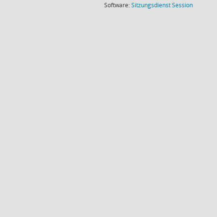
(Wird in
Software:
Sitzungsdienst
Session