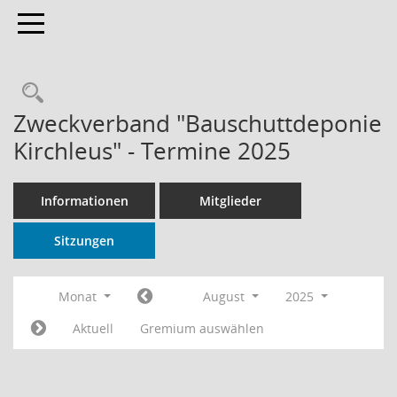
Toggle navigation
Rechercheauswahl
Zweckverband "Bauschuttdeponie
Kirchleus" - Termine 2025
Informationen
Mitglieder
Sitzungen
Monat
August
2025
Aktuell
Gremium auswählen