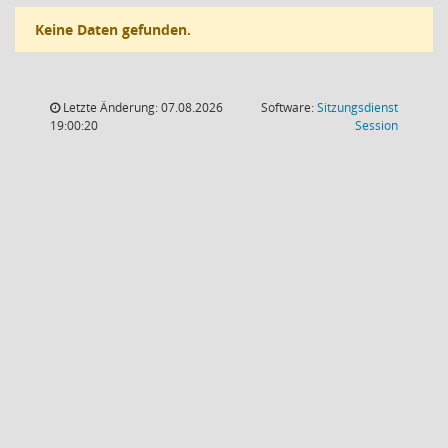
Keine Daten gefunden.
Letzte Änderung: 07.08.2026
Software:
Sitzungsdienst
(Wird in
19:00:20
Session