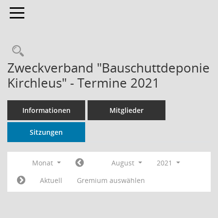
Toggle navigation
Rechercheauswahl
Zweckverband "Bauschuttdeponie
Kirchleus" - Termine 2021
Informationen
Mitglieder
Sitzungen
Monat
August
2021
Aktuell
Gremium auswählen