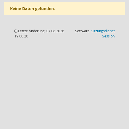
Keine Daten gefunden.
Letzte Änderung: 07.08.2026
Software:
Sitzungsdienst
(Wird in
19:00:20
Session