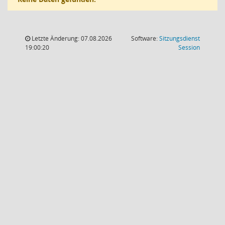
Letzte Änderung: 07.08.2026
Software:
Sitzungsdienst
(Wird in
19:00:20
Session