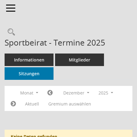
Toggle navigation
Rechercheauswahl
Sportbeirat - Termine 2025
Informationen
Mitglieder
Sitzungen
Monat
Dezember
2025
Aktuell
Gremium auswählen
Keine Daten gefunden.