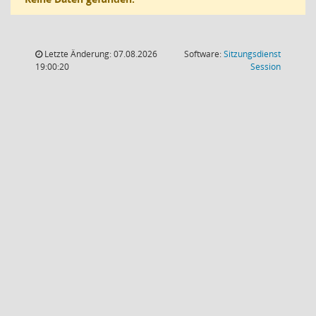
Letzte Änderung: 07.08.2026
Software:
Sitzungsdienst
(Wird in
19:00:20
Session