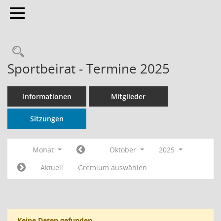
Toggle navigation
Rechercheauswahl
Sportbeirat - Termine 2025
Informationen
Mitglieder
Sitzungen
Monat
Oktober
2025
Aktuell
Gremium auswählen
Keine Daten gefunden.