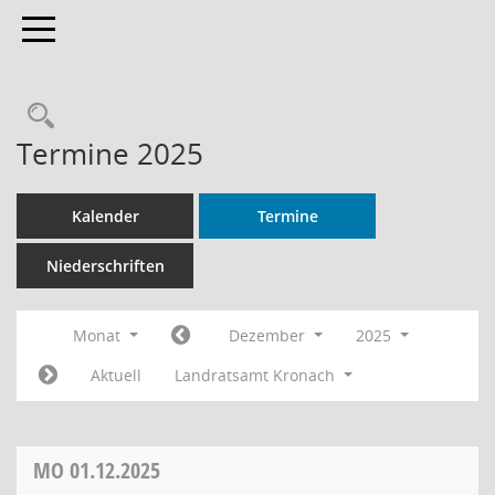
Toggle navigation
Rechercheauswahl
Termine 2025
Kalender
Termine
Niederschriften
Monat
Dezember
2025
Aktuell
Landratsamt Kronach
MO
01.12.2025