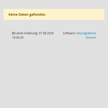
Keine Daten gefunden.
Letzte Änderung: 07.08.2026
Software:
Sitzungsdienst
(Wird in
19:00:20
Session