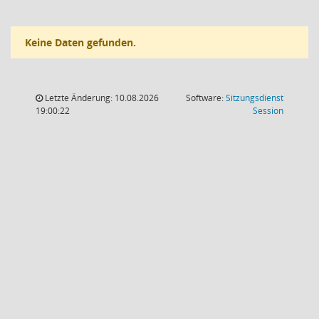
Keine Daten gefunden.
Letzte Änderung: 10.08.2026
Software:
Sitzungsdienst
(Wird in
19:00:22
Session