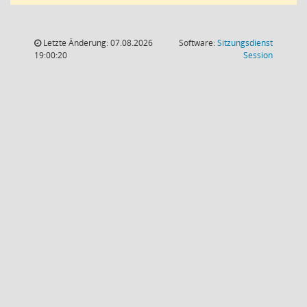
Letzte Änderung: 07.08.2026
Software:
Sitzungsdienst
(Wird in
19:00:20
Session