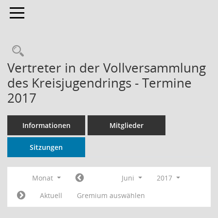
Toggle navigation
Rechercheauswahl
Vertreter in der Vollversammlung
des Kreisjugendrings - Termine
2017
Informationen
Mitglieder
Sitzungen
Monat
Juni
2017
Aktuell
Gremium auswählen