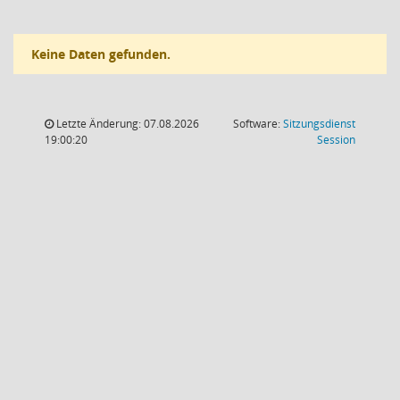
Keine Daten gefunden.
Letzte Änderung: 07.08.2026
Software:
Sitzungsdienst
(Wird in
19:00:20
Session