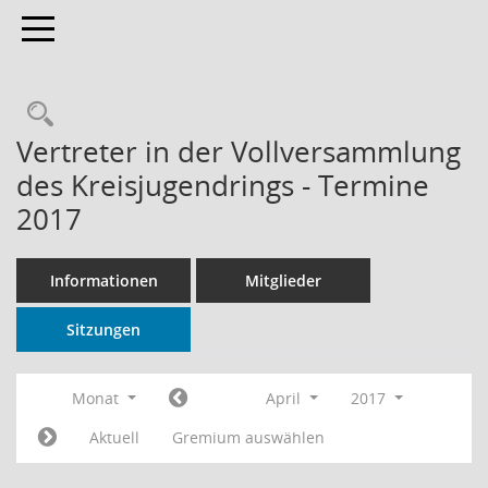
Toggle navigation
Rechercheauswahl
Vertreter in der Vollversammlung
des Kreisjugendrings - Termine
2017
Informationen
Mitglieder
Sitzungen
Monat
April
2017
Aktuell
Gremium auswählen