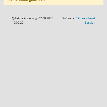
Letzte Änderung: 07.08.2026
Software:
Sitzungsdienst
(Wird in
19:00:20
Session