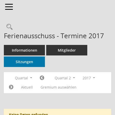
Toggle navigation
Rechercheauswahl
Ferienausschuss - Termine 2017
Informationen
Mitglieder
Sitzungen
Quartal
Quartal 2
2017
Aktuell
Gremium auswählen
Keine Daten gefunden.