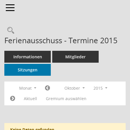
Toggle navigation
Rechercheauswahl
Ferienausschuss - Termine 2015
Informationen
Mitglieder
Sitzungen
Monat
Oktober
2015
Aktuell
Gremium auswählen
Keine Daten gefunden.