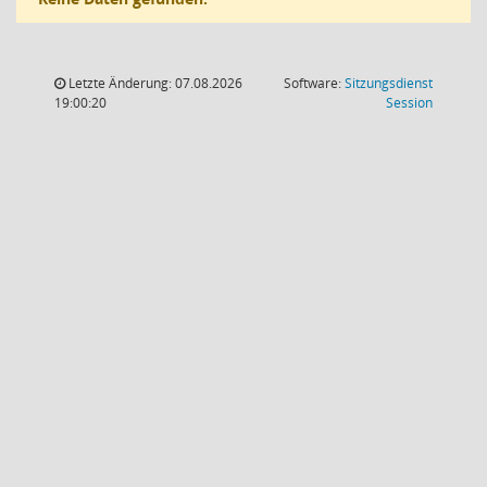
Letzte Änderung: 07.08.2026
Software:
Sitzungsdienst
(Wird in
19:00:20
Session