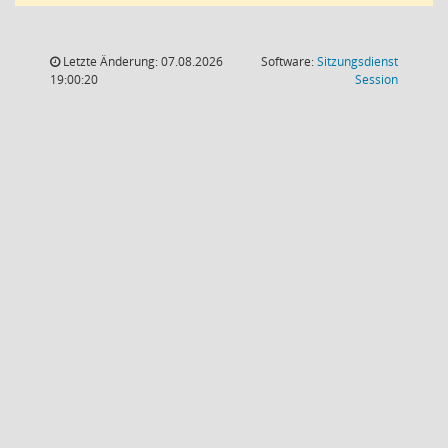
Letzte Änderung: 07.08.2026
Software:
Sitzungsdienst
(Wird in
19:00:20
Session