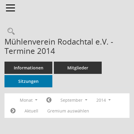
Toggle navigation
Rechercheauswahl
Mühlenverein Rodachtal e.V. -
Termine 2014
Informationen
Mitglieder
Sitzungen
Monat
September
2014
Aktuell
Gremium auswählen