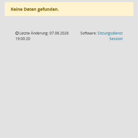
Keine Daten gefunden.
Letzte Änderung: 07.08.2026
Software:
Sitzungsdienst
(Wird in
19:00:20
Session