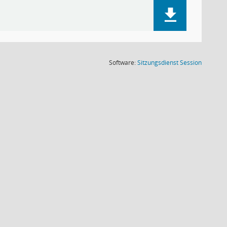
(Wird in
Software:
Sitzungsdienst
Session