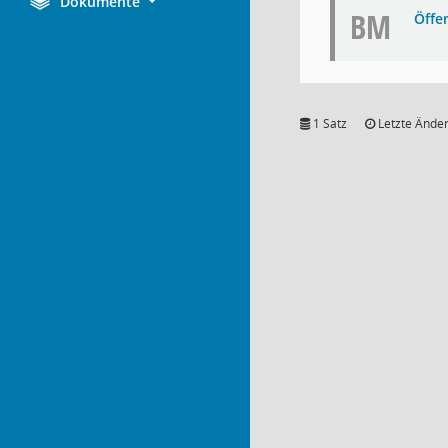
Dokumente
BM
Öffe
1 Satz
Letzte Änder