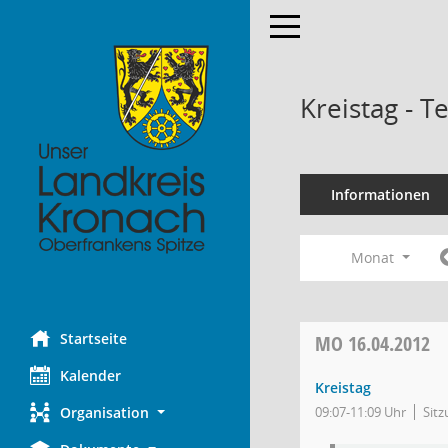
Toggle navigation
Kreistag - 
Informationen
Monat
Startseite
MO
16.04.2012
Kalender
Kreistag
Organisation
09:07-11:09 Uhr
Sit