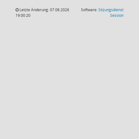
Letzte Änderung: 07.08.2026
Software:
Sitzungsdienst
(Wird in
19:00:20
Session