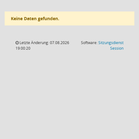
Keine Daten gefunden.
Letzte Änderung: 07.08.2026
Software:
Sitzungsdienst
(Wird in
19:00:20
Session