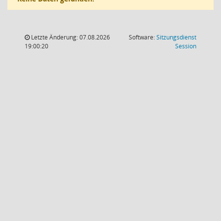
Letzte Änderung: 07.08.2026
Software:
Sitzungsdienst
(Wird in
19:00:20
Session