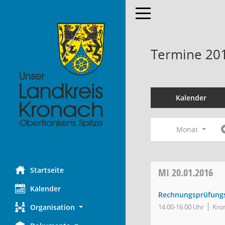
Toggle navigation
Termine 20
Kalender
Monat
Startseite
MI
20.01.2016
Kalender
Rechnungsprüfung
Organisation
14:00-16:00 Uhr
Kro