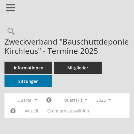
Toggle navigation
Rechercheauswahl
Zweckverband "Bauschuttdeponie
Kirchleus" - Termine 2025
Informationen
Mitglieder
Sitzungen
Quartal
Quartal 1
2025
Aktuell
Gremium auswählen