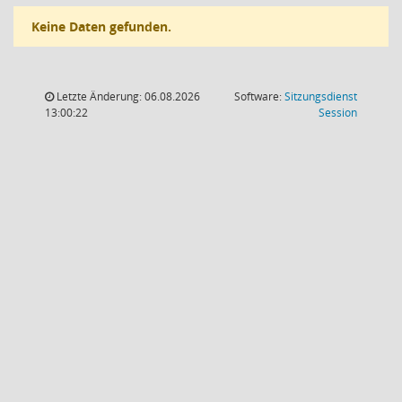
Keine Daten gefunden.
Letzte Änderung: 06.08.2026
Software:
Sitzungsdienst
(Wird in
13:00:22
Session