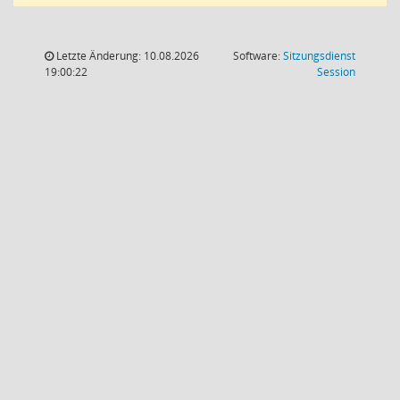
Letzte Änderung: 10.08.2026
Software:
Sitzungsdienst
(Wird in
19:00:22
Session