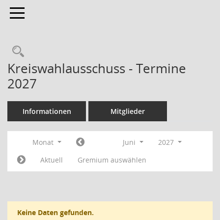
Toggle navigation
Rechercheauswahl
Kreiswahlausschuss - Termine
2027
Informationen
Mitglieder
Monat
Juni
2027
Aktuell
Gremium auswählen
Keine Daten gefunden.