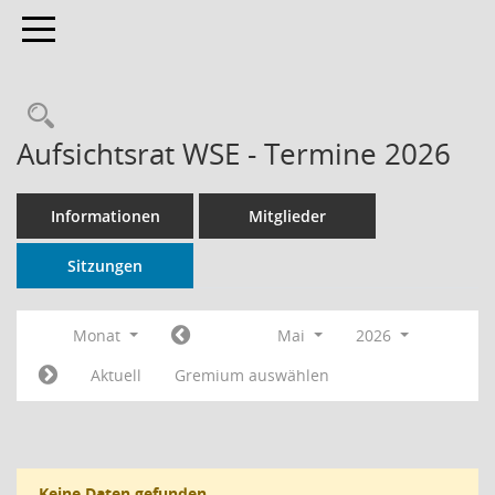
Toggle navigation
Rechercheauswahl
Aufsichtsrat WSE - Termine 2026
Informationen
Mitglieder
Sitzungen
Monat
Mai
2026
Aktuell
Gremium auswählen
Keine Daten gefunden.