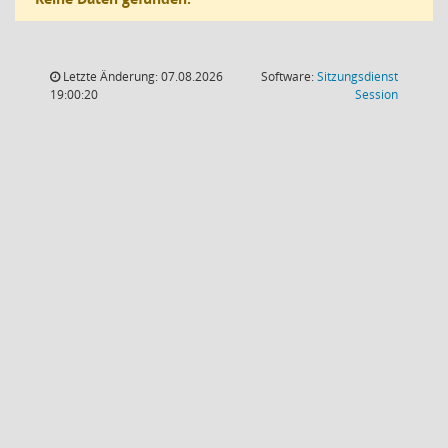
Letzte Änderung: 07.08.2026
Software:
Sitzungsdienst
(Wird in
19:00:20
Session