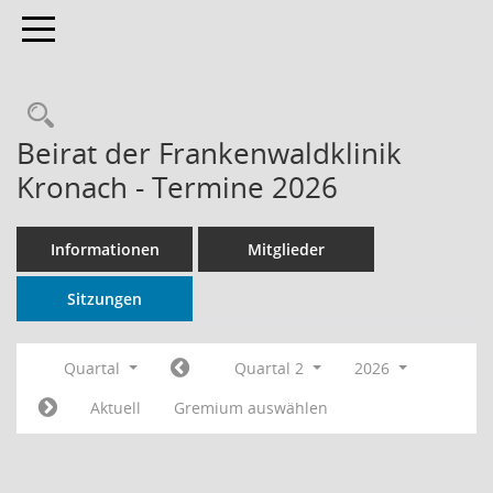
Toggle navigation
Rechercheauswahl
Beirat der Frankenwaldklinik
Kronach - Termine 2026
Informationen
Mitglieder
Sitzungen
Quartal
Quartal 2
2026
Aktuell
Gremium auswählen