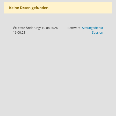
Keine Daten gefunden.
Letzte Änderung: 10.08.2026
Software:
Sitzungsdienst
(Wird in
16:00:21
Session