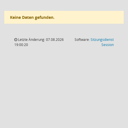
Keine Daten gefunden.
Letzte Änderung: 07.08.2026
Software:
Sitzungsdienst
(Wird in
19:00:20
Session