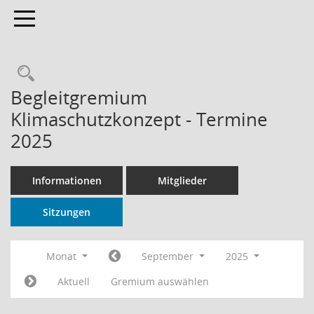
Toggle navigation
Rechercheauswahl
Begleitgremium
Klimaschutzkonzept - Termine
2025
Informationen
Mitglieder
Sitzungen
Monat
September
2025
Aktuell
Gremium auswählen