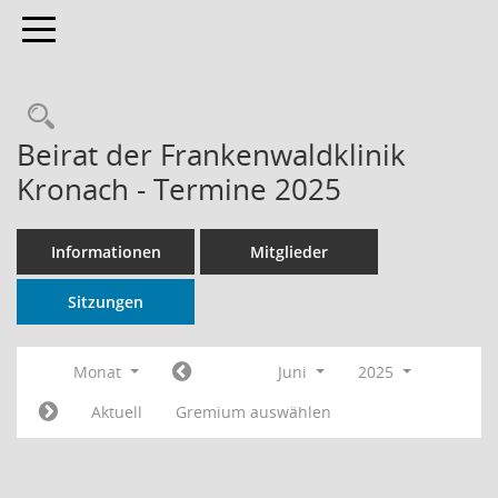
Toggle navigation
Rechercheauswahl
Beirat der Frankenwaldklinik
Kronach - Termine 2025
Informationen
Mitglieder
Sitzungen
Monat
Juni
2025
Aktuell
Gremium auswählen