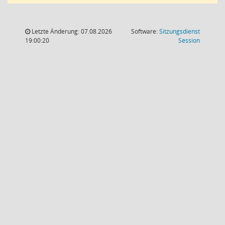
Letzte Änderung: 07.08.2026
Software:
Sitzungsdienst
(Wird in
19:00:20
Session