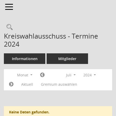
Toggle navigation
Rechercheauswahl
Kreiswahlausschuss - Termine
2024
Informationen
Mitglieder
Monat
Juli
2024
Aktuell
Gremium auswählen
Keine Daten gefunden.