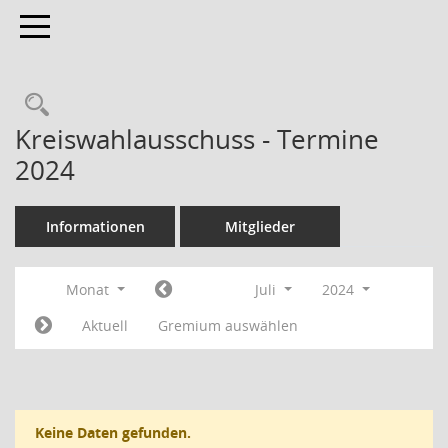
Toggle navigation
Rechercheauswahl
Kreiswahlausschuss - Termine
2024
Informationen
Mitglieder
Monat
Juli
2024
Aktuell
Gremium auswählen
Keine Daten gefunden.