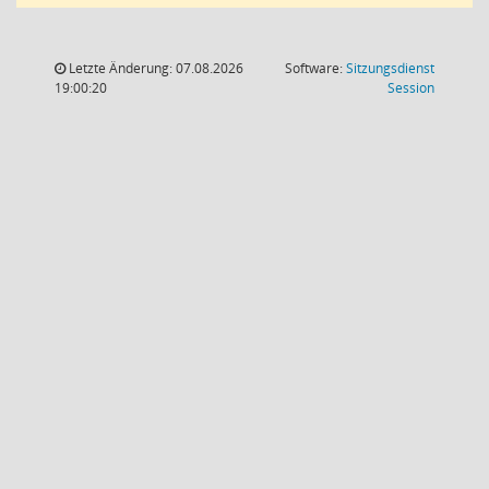
Letzte Änderung: 07.08.2026
Software:
Sitzungsdienst
(Wird in
19:00:20
Session