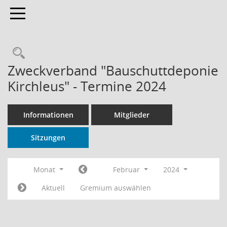
Toggle navigation
Rechercheauswahl
Zweckverband "Bauschuttdeponie
Kirchleus" - Termine 2024
Informationen
Mitglieder
Sitzungen
Monat
Februar
2024
Aktuell
Gremium auswählen