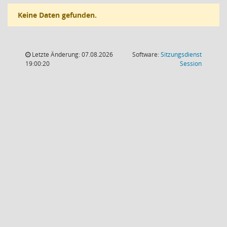
Keine Daten gefunden.
Letzte Änderung: 07.08.2026
Software:
Sitzungsdienst
(Wird in
19:00:20
Session