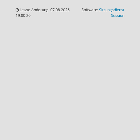
Letzte Änderung: 07.08.2026
Software:
Sitzungsdienst
(Wird in
19:00:20
Session