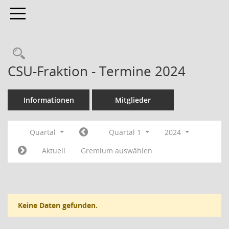
Toggle navigation
Rechercheauswahl
CSU-Fraktion - Termine 2024
Informationen
Mitglieder
Quartal
Quartal 1
2024
Aktuell
Gremium auswählen
Keine Daten gefunden.