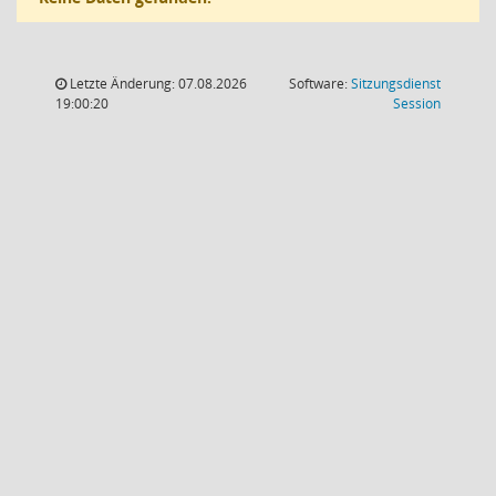
Letzte Änderung: 07.08.2026
Software:
Sitzungsdienst
(Wird in
19:00:20
Session