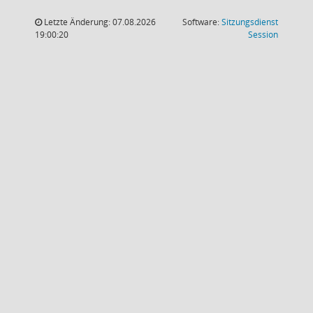
Letzte Änderung: 07.08.2026
Software:
Sitzungsdienst
(Wird in
19:00:20
Session