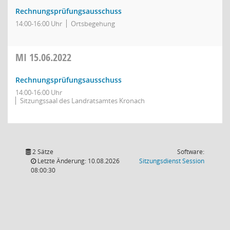
Rechnungsprüfungsausschuss
14:00-16:00 Uhr
Ortsbegehung
MI
15.06.2022
Rechnungsprüfungsausschuss
14:00-16:00 Uhr
Sitzungssaal des Landratsamtes Kronach
2 Sätze
Software:
(Wird in
Letzte Änderung: 10.08.2026
Sitzungsdienst
Session
08:00:30