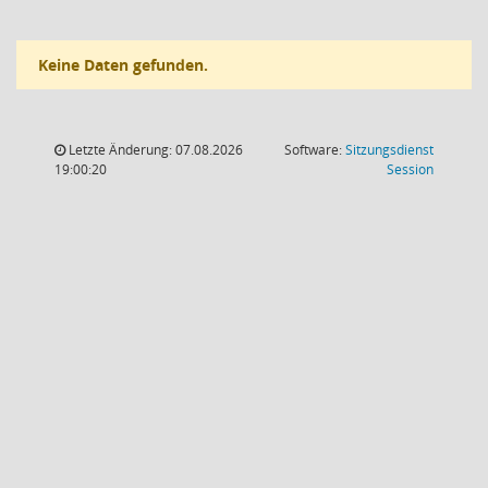
Keine Daten gefunden.
Letzte Änderung: 07.08.2026
Software:
Sitzungsdienst
(Wird in
19:00:20
Session