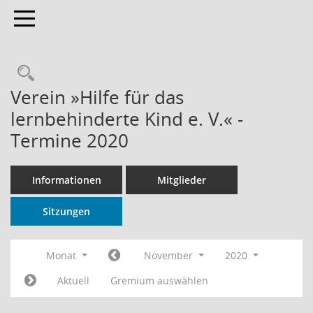
Toggle navigation
Rechercheauswahl
Verein »Hilfe für das
lernbehinderte Kind e. V.« -
Termine 2020
Informationen
Mitglieder
Sitzungen
Monat
November
2020
Aktuell
Gremium auswählen