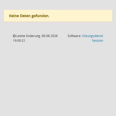
Keine Daten gefunden.
Letzte Änderung: 06.08.2026
Software:
Sitzungsdienst
(Wird in
19:00:21
Session