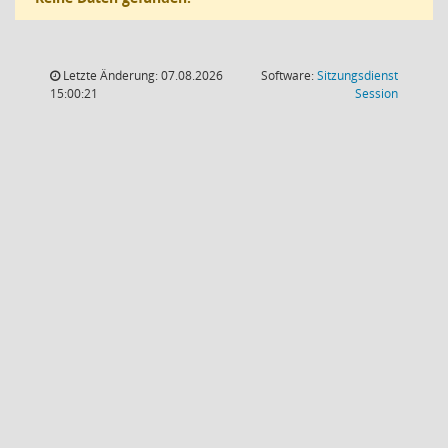
Letzte Änderung: 07.08.2026
Software:
Sitzungsdienst
(Wird in
15:00:21
Session