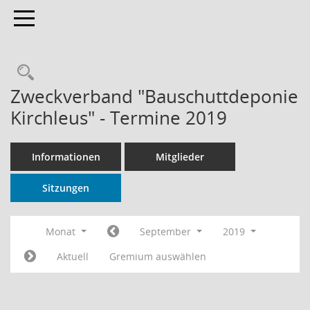
Toggle navigation
Rechercheauswahl
Zweckverband "Bauschuttdeponie
Kirchleus" - Termine 2019
Informationen
Mitglieder
Sitzungen
Monat
September
2019
Aktuell
Gremium auswählen