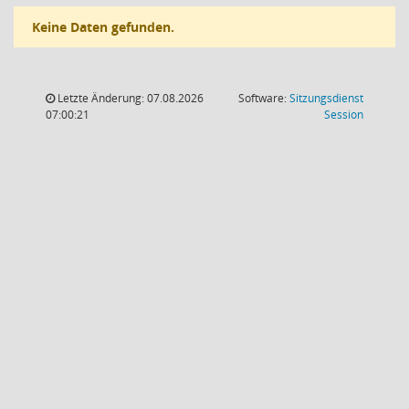
Keine Daten gefunden.
Letzte Änderung: 07.08.2026
Software:
Sitzungsdienst
(Wird in
07:00:21
Session