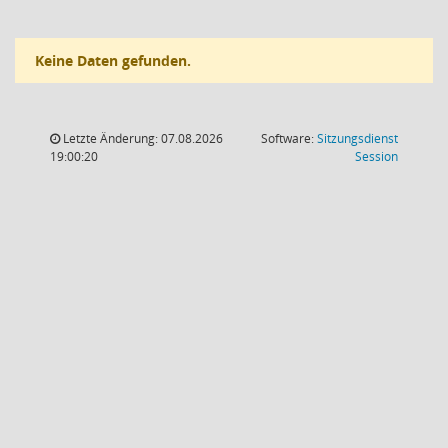
Keine Daten gefunden.
Letzte Änderung: 07.08.2026
Software:
Sitzungsdienst
(Wird in
19:00:20
Session