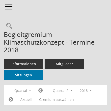
Toggle navigation
Rechercheauswahl
Begleitgremium
Klimaschutzkonzept - Termine
2018
Informationen
Mitglieder
Sitzungen
Quartal
Quartal 2
2018
Aktuell
Gremium auswählen