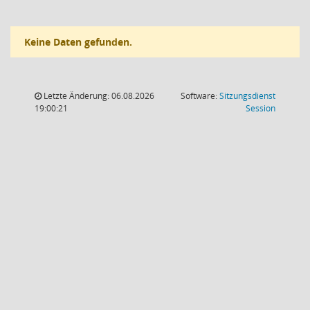
Keine Daten gefunden.
Letzte Änderung: 06.08.2026
Software:
Sitzungsdienst
(Wird in
19:00:21
Session