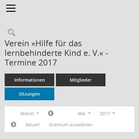
Toggle navigation
Rechercheauswahl
Verein »Hilfe für das
lernbehinderte Kind e. V.« -
Termine 2017
Informationen
Mitglieder
Sitzungen
Monat
Mai
2017
Aktuell
Gremium auswählen