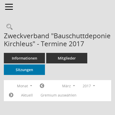
Toggle navigation
Rechercheauswahl
Zweckverband "Bauschuttdeponie
Kirchleus" - Termine 2017
Informationen
Mitglieder
Sitzungen
Monat
März
2017
Aktuell
Gremium auswählen