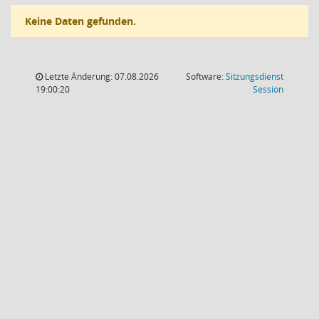
Keine Daten gefunden.
Letzte Änderung: 07.08.2026
Software:
Sitzungsdienst
(Wird in
19:00:20
Session