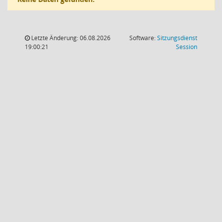
Letzte Änderung: 06.08.2026
Software:
Sitzungsdienst
(Wird in
19:00:21
Session