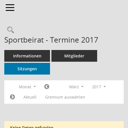
Toggle navigation
Rechercheauswahl
Sportbeirat - Termine 2017
Informationen
Mitglieder
Sitzungen
Monat
März
2017
Aktuell
Gremium auswählen
Keine Daten gefunden.