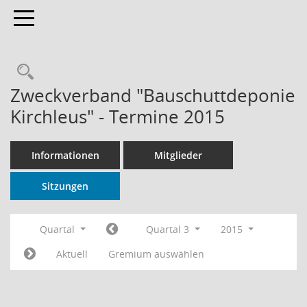
Toggle navigation
Rechercheauswahl
Zweckverband "Bauschuttdeponie
Kirchleus" - Termine 2015
Informationen
Mitglieder
Sitzungen
Quartal
Quartal 3
2015
Aktuell
Gremium auswählen