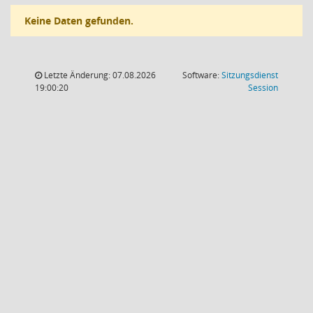
Keine Daten gefunden.
Letzte Änderung: 07.08.2026
Software:
Sitzungsdienst
(Wird in
19:00:20
Session