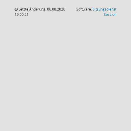
Letzte Änderung: 06.08.2026
Software:
Sitzungsdienst
(Wird in
19:00:21
Session