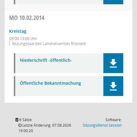
MO
10.02.2014
Kreistag
09:00-13:06 Uhr
Sitzungssaal des Landratsamtes Kronach
Niederschrift -öffentlich-
Öffentliche Bekanntmachung
6 Sätze
Software:
(Wird in
Letzte Änderung: 07.08.2026
Sitzungsdienst
Session
19:00:20