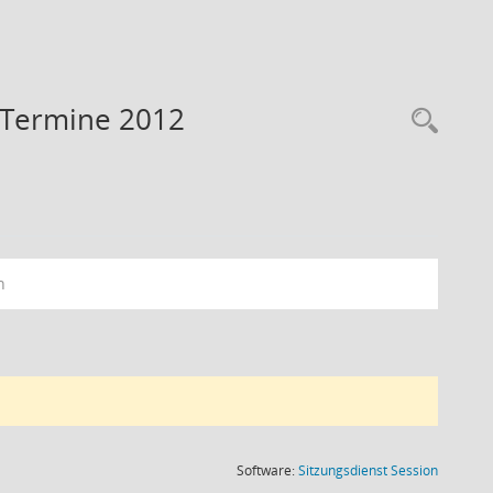
- Termine 2012
Rec
n
(Wird in
Software:
Sitzungsdienst
Session