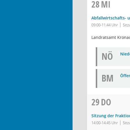
28
MI
Abfallwirtschafts-
09:00-11:44 Uhr
Sit
Landratsamt Krona
NÖ
Niede
BM
Öffe
29
DO
Sitzung der Frakti
14:00-14:45 Uhr
Sit