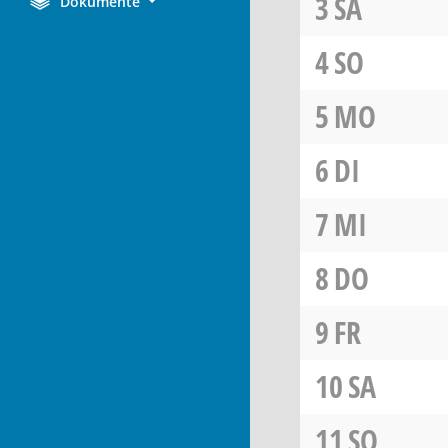
3
SA
Dokumente
4
SO
5
MO
6
DI
7
MI
8
DO
9
FR
10
SA
11
SO