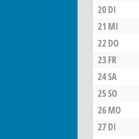
20
DI
21
MI
22
DO
23
FR
24
SA
25
SO
26
MO
27
DI