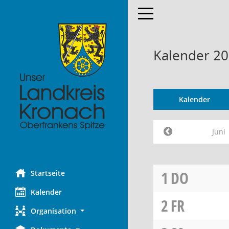
Toggle navigation
Kalender 20
Kalender
Juni
1
DO
Startseite
Kalender
2
FR
Organisation