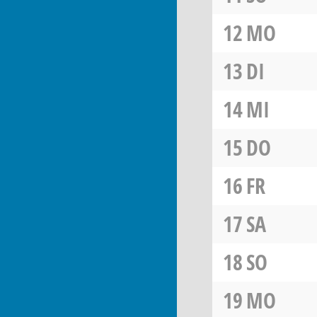
12
MO
13
DI
14
MI
15
DO
16
FR
17
SA
18
SO
19
MO