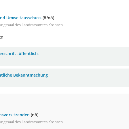
 und Umweltausschuss
(ö/nö)
zungssaal des Landratsamtes Kronach
ch
rschrift -öffentlich-
ntliche Bekanntmachung
onsvorsitzenden
(nö)
zungssaal des Landratsamtes Kronach